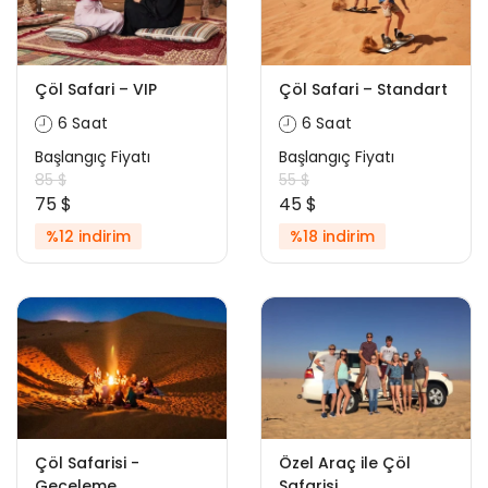
Çöl Safari – VIP
Çöl Safari – Standart
6 Saat
6 Saat
Başlangıç Fiyatı
Başlangıç Fiyatı
85 $
55 $
75 $
45 $
%12 indirim
%18 indirim
Çöl Safarisi -
Özel Araç ile Çöl
Geceleme
Safarisi