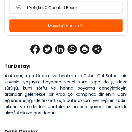
1 Yetişkin, 0 Çocuk, 0 Bebek
Müsaitliği Kontrol Et
Tur Detayı
4x4 araçla pratik alım ve bırakma ile Dubai Çöl Safarisi'nin 
zirvesini yaşayın. Heyecan verici kum tepe dalışı, deve 
sürüşü, kum sörfü ve henna boyama deneyimleyin; 
ardından geleneksel bir Arap çöl kampında dinlenin. Canlı 
eğlence eşliğinde lezzetli açık büfe akşam yemeğinin tadını 
çıkarın ve ardından unutulmaz anılarla güvenli bir şekilde 
alım/otelinize geri dönün.
Dahil Olanlar