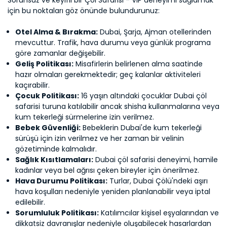
Sorunsuz ve keyifli bir Çöl Safarisi - VIP deneyimi sağlamak
için bu noktaları göz önünde bulundurunuz:
Otel Alma & Bırakma:
Dubai, Şarja, Ajman otellerinden
mevcuttur. Trafik, hava durumu veya günlük programa
göre zamanlar değişebilir.
Geliş Politikası:
Misafirlerin belirlenen alma saatinde
hazır olmaları gerekmektedir; geç kalanlar aktiviteleri
kaçırabilir.
Çocuk Politikası:
16 yaşın altındaki çocuklar
Dubai çöl
safarisi turu
na katılabilir ancak shisha kullanmalarına veya
kum tekerleği sürmelerine izin verilmez.
Bebek Güvenliği:
Bebeklerin
Dubai'de kum tekerleği
sürüşü
için izin verilmez ve her zaman bir velinin
gözetiminde kalmalıdır.
Sağlık Kısıtlamaları:
Dubai çöl safarisi deneyimi
, hamile
kadınlar veya bel ağrısı çeken bireyler için önerilmez.
Hava Durumu Politikası:
Turlar, Dubai Çölü'ndeki aşırı
hava koşulları nedeniyle yeniden planlanabilir veya iptal
edilebilir.
Sorumluluk Politikası:
Katılımcılar kişisel eşyalarından ve
dikkatsiz davranışlar nedeniyle oluşabilecek hasarlardan