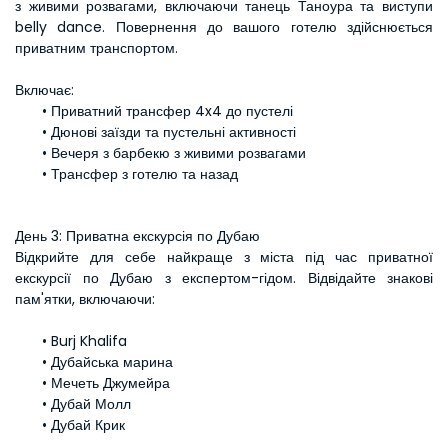
з живими розвагами, включаючи танець Таноура та виступи 
belly dance. Повернення до вашого готелю здійснюється 
приватним транспортом.
Включає:
Приватний трансфер 4x4 до пустелі
Дюнові заїзди та пустельні активності
Вечеря з барбекю з живими розвагами
Трансфер з готелю та назад
День 3: Приватна екскурсія по Дубаю
Відкрийте для себе найкраще з міста під час приватної 
екскурсії по Дубаю з експертом-гідом. Відвідайте знакові 
пам'ятки, включаючи:
Burj Khalifa
Дубайська марина
Мечеть Джумейра
Дубай Молл
Дубай Крик