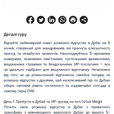
Деталі туру
Відчуйте неймовірний пакет розкішної відпустки в Дубаї на 6 
ночей, створений для мандрівників, які прагнуть елегантності, 
пригод та незабутніх моментів. Насолоджуйтесь 5-зірковими 
номерами, знаковими пам'ятками, пустельними враженнями, 
вишуканими стравами та бездоганними VIP-послугами — все 
це ідеально підібрано для вишуканого відпочинку. Незалежно 
від того, чи це романтичний відпочинок, сімейна поїздка, чи 
розкішна відпустка з друзями, цей ексклюзивний тур по Дубаю 
обіцяє світовий рівень гостинності та надзвичайні спогади в 
самому серці ОАЕ.
День 1: Прибуття в Дубай та VIP-досвід на яхті Lotus Mega
Почніть свою розкішну відпустку в Дубаї з приватного 
трансферу з міжнародного аеропорту Дубая до вашого 5-