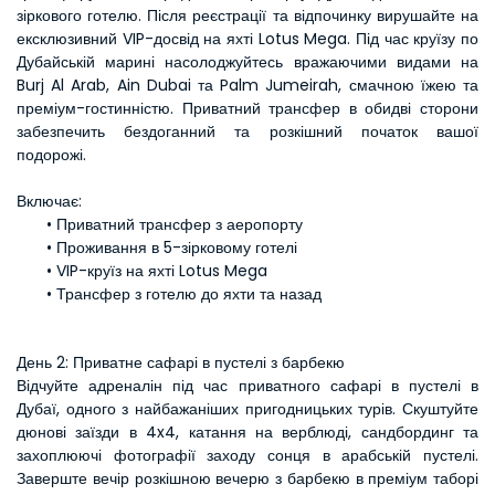
зіркового готелю. Після реєстрації та відпочинку вирушайте на 
ексклюзивний VIP-досвід на яхті Lotus Mega. Під час круїзу по 
Дубайській марині насолоджуйтесь вражаючими видами на 
Burj Al Arab, Ain Dubai та Palm Jumeirah, смачною їжею та 
преміум-гостинністю. Приватний трансфер в обидві сторони 
забезпечить бездоганний та розкішний початок вашої 
подорожі.
Включає:
Приватний трансфер з аеропорту
Проживання в 5-зірковому готелі
VIP-круїз на яхті Lotus Mega
Трансфер з готелю до яхти та назад
День 2: Приватне сафарі в пустелі з барбекю
Відчуйте адреналін під час приватного сафарі в пустелі в 
Дубаї, одного з найбажаніших пригодницьких турів. Скуштуйте 
дюнові заїзди в 4x4, катання на верблюді, сандбординг та 
захоплюючі фотографії заходу сонця в арабській пустелі. 
Заверште вечір розкішною вечерю з барбекю в преміум таборі 