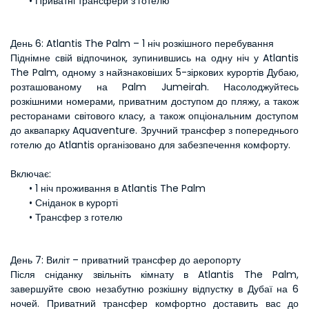
Приватні трансфери з готелю
День 6: Atlantis The Palm – 1 ніч розкішного перебування
Піднімне свій відпочинок, зупинившись на одну ніч у Atlantis 
The Palm, одному з найзнаковіших 5-зіркових курортів Дубаю, 
розташованому на Palm Jumeirah. Насолоджуйтесь 
розкішними номерами, приватним доступом до пляжу, а також 
ресторанами світового класу, а також опціональним доступом 
до аквапарку Aquaventure. Зручний трансфер з попереднього 
готелю до Atlantis організовано для забезпечення комфорту.
Включає:
1 ніч проживання в Atlantis The Palm
Сніданок в курорті
Трансфер з готелю
День 7: Виліт – приватний трансфер до аеропорту
Після сніданку звільніть кімнату в Atlantis The Palm, 
завершуйте свою незабутню розкішну відпустку в Дубаї на 6 
ночей. Приватний трансфер комфортно доставить вас до 