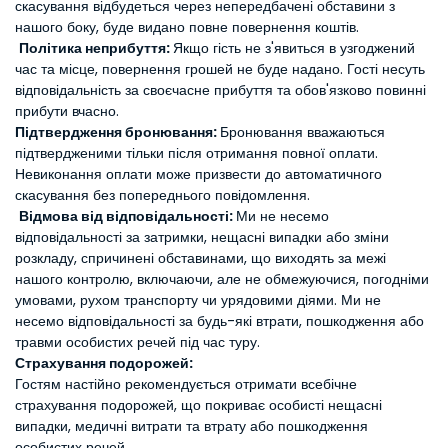
скасування відбудеться через непередбачені обставини з
нашого боку, буде видано повне повернення коштів.
Політика неприбуття:
Якщо гість не з'явиться в узгоджений
час та місце, повернення грошей не буде надано. Гості несуть
відповідальність за своєчасне прибуття та обов'язково повинні
прибути вчасно.
Підтвердження бронювання:
Бронювання вважаються
підтвердженими тільки після отримання повної оплати.
Невиконання оплати може призвести до автоматичного
скасування без попереднього повідомлення.
Відмова від відповідальності:
Ми не несемо
відповідальності за затримки, нещасні випадки або зміни
розкладу, спричинені обставинами, що виходять за межі
нашого контролю, включаючи, але не обмежуючися, погодніми
умовами, рухом транспорту чи урядовими діями. Ми не
несемо відповідальності за будь-які втрати, пошкодження або
травми особистих речей під час туру.
Страхування подорожей:
Гостям настійно рекомендується отримати всебічне
страхування подорожей, що покриває особисті нещасні
випадки, медичні витрати та втрату або пошкодження
особистих речей.