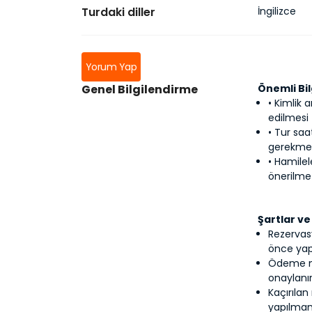
Turdaki diller
İngilizce
Yorum Yap
Genel Bilgilendirme
Önemli Bil
• Kimlik 
edilmesi 
• Tur sa
gerekmek
• Hamilel
önerilme
Şartlar ve
Rezervas
önce yapı
Ödeme nak
onaylanır
Kaçırılan
yapılmam