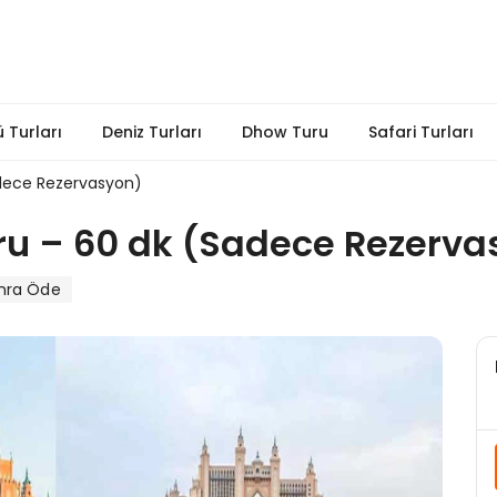
 Turları
Deniz Turları
Dhow Turu
Safari Turları
adece Rezervasyon)
uru – 60 dk (Sadece Rezerv
onra Öde