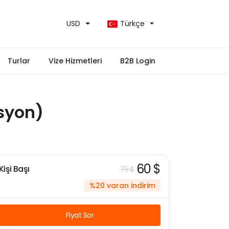
USD
Türkçe
Turlar
Vize Hizmetleri
B2B Login
asyon)
60 $
Kişi Başı
75 $
%20 varan indirim
Fiyat Sor