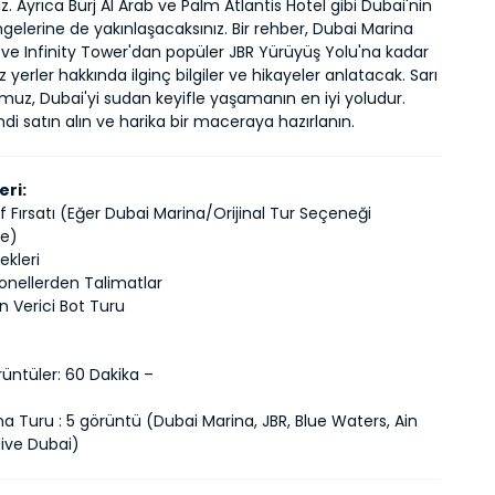
z. Ayrıca Burj Al Arab ve Palm Atlantis Hotel gibi Dubai'nin 
gelerine de yakınlaşacaksınız. Bir rehber, Dubai Marina 
ve Infinity Tower'dan popüler JBR Yürüyüş Yolu'na kadar 
yerler hakkında ilginç bilgiler ve hikayeler anlatacak. Sarı 
uz, Dubai'yi sudan keyifle yaşamanın en iyi yoludur. 
imdi satın alın ve harika bir maceraya hazırlanın.
eri:
f Fırsatı (Eğer Dubai Marina/Orijinal Tur Seçeneği
se)
ekleri
yonellerden Talimatlar
n Verici Bot Turu
üntüler: 60 Dakika –
a Turu : 5 görüntü (Dubai Marina, JBR, Blue Waters, Ain
dive Dubai)