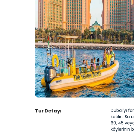
Tur Detayı
Dubai'yı fa
katılın. Su 
60, 45 veya 
köylerinin 