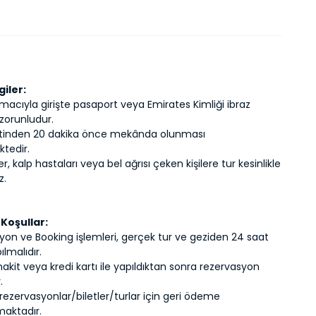
giler:
amacıyla girişte pasaport veya Emirates Kimliği ibraz
zorunludur.
atinden 20 dakika önce mekânda olunması
tedir.
er, kalp hastaları veya bel ağrısı çeken kişilere tur kesinlikle
z.
 Koşullar:
yon ve Booking işlemleri, gerçek tur ve geziden 24 saat
lmalıdır.
it veya kredi kartı ile yapıldıktan sonra rezervasyon
.
 rezervasyonlar/biletler/turlar için geri ödeme
aktadır.