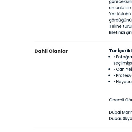
göreceksini
en ünlü sim
Yat Kulübü 
gördüğünüz 
Tekne turum
Biletinizi ş
Dahil Olanlar
Tur İçerikl
• Fotoğra
seçilmiş
• Can Yel
• Profes
• Heyeca
Önemli Gör
Dubai Marin
Dubai, Sky