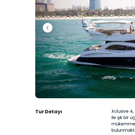
Tur Detayı
Xclusive 4,
ile şık bir 
mükemmel ol
bulunmaktad