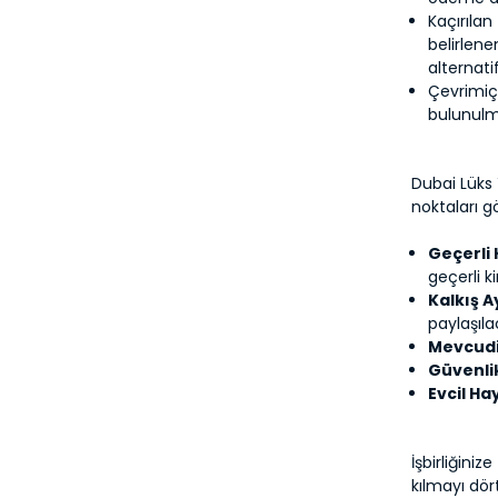
Kaçırılan
belirlen
alternat
Çevrimiçi
bulunulma
Dubai Lüks 
noktaları 
Geçerli 
geçerli k
Kalkış Ay
paylaşıla
Mevcudi
Güvenli
Evcil Ha
İşbirliğini
kılmayı dör