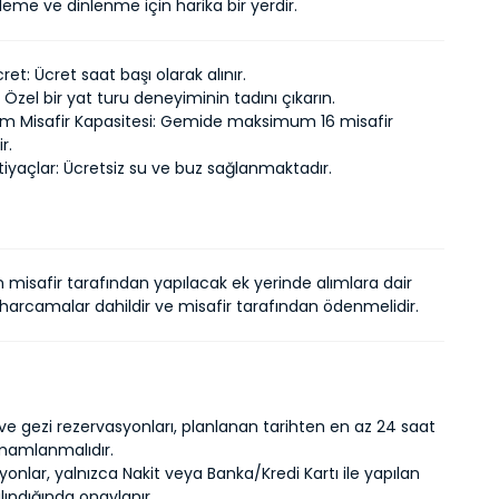
eme ve dinlenme için harika bir yerdir.
cret: Ücret saat başı olarak alınır.
 Özel bir yat turu deneyiminin tadını çıkarın.
 Misafir Kapasitesi: Gemide maksimum 16 misafir
r.
iyaçlar: Ücretsiz su ve buz sağlanmaktadır.
n misafir tarafından yapılacak ek yerinde alımlara dair
 harcamalar dahildir ve misafir tarafından ödenmelidir.
ve gezi rezervasyonları, planlanan tarihten en az 24 saat
mamlanmalıdır.
onlar, yalnızca Nakit veya Banka/Kredi Kartı ile yapılan
ındığında onaylanır.