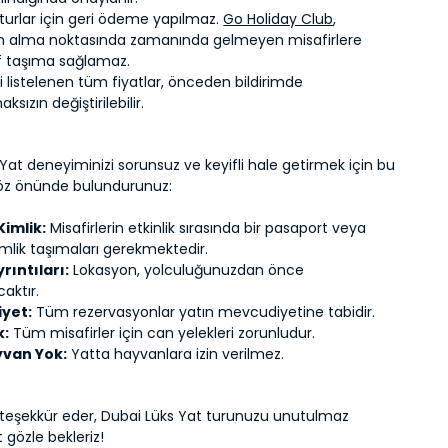
 turlar için geri ödeme yapılmaz.
Go Holiday Club
,
en alma noktasında zamanında gelmeyen misafirlere
if taşıma sağlamaz.
 listelenen tüm fiyatlar, önceden bildirimde
ksızın değiştirilebilir.
Yat deneyiminizi sorunsuz ve keyifli hale getirmek için bu
göz önünde bulundurunuz:
Kimlik:
Misafirlerin etkinlik sırasında bir pasaport veya
imlik taşımaları gerekmektedir.
rıntıları:
Lokasyon, yolculuğunuzdan önce
caktır.
yet:
Tüm rezervasyonlar yatın mevcudiyetine tabidir.
k:
Tüm misafirler için can yelekleri zorunludur.
yvan Yok:
Yatta hayvanlara izin verilmez.
ze teşekkür eder, Dubai Lüks Yat turunuzu unutulmaz
t gözle bekleriz!