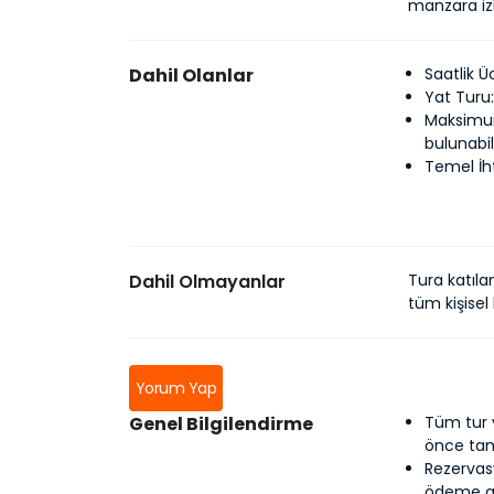
manzara izl
Dahil Olanlar
Saatlik Ü
Yat Turu:
Maksimum
bulunabili
Temel İht
Dahil Olmayanlar
Tura katıla
tüm kişisel
Yorum Yap
Genel Bilgilendirme
Tüm tur 
önce ta
Rezervasy
ödeme al