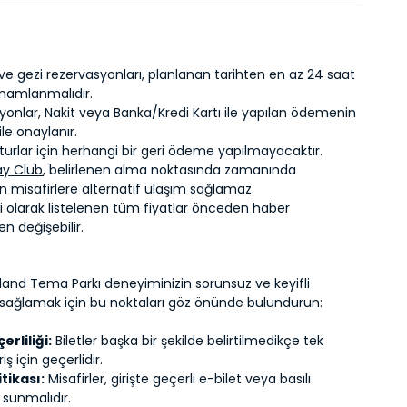
ve gezi rezervasyonları, planlanan tarihten en az 24 saat
mamlanmalıdır.
yonlar, Nakit veya Banka/Kredi Kartı ile yapılan ödemenin
ile onaylanır.
 turlar için herhangi bir geri ödeme yapılmayacaktır.
ay Club
, belirlenen alma noktasında zamanında
 misafirlere alternatif ulaşım sağlamaz.
i olarak listelenen tüm fiyatlar önceden haber
n değişebilir.
land Tema Parkı deneyiminizin sorunsuz ve keyifli
sağlamak için bu noktaları göz önünde bulundurun:
erliliği:
Biletler başka bir şekilde belirtilmedikçe tek
iş için geçerlidir.
itikası:
Misafirler, girişte geçerli e-bilet veya basılı
i sunmalıdır.