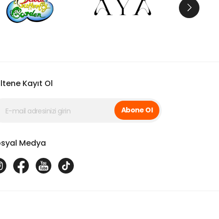
ltene Kayıt Ol
Abone Ol
syal Medya