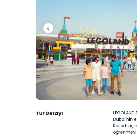
Tur Detayı
LEGOLAND Du
Dubai'nin e
Resorts içi
öğrenmeyi b