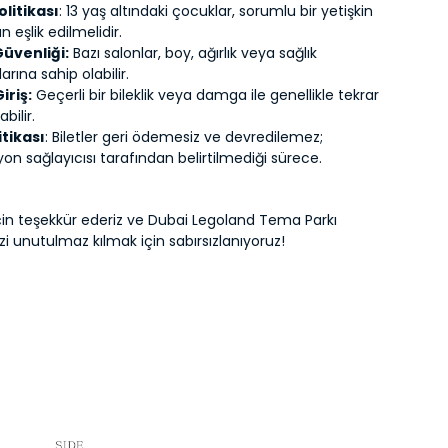
litikası
: 13 yaş altındaki çocuklar, sorumlu bir yetişkin
n eşlik edilmelidir.
üvenliği:
Bazı salonlar, boy, ağırlık veya sağlık
arına sahip olabilir.
iriş:
Geçerli bir bileklik veya damga ile genellikle tekrar
abilir.
itikası
: Biletler geri ödemesiz ve devredilemez;
on sağlayıcısı tarafından belirtilmediği sürece.
z için teşekkür ederiz ve Dubai Legoland Tema Parkı
i unutulmaz kılmak için sabırsızlanıyoruz!