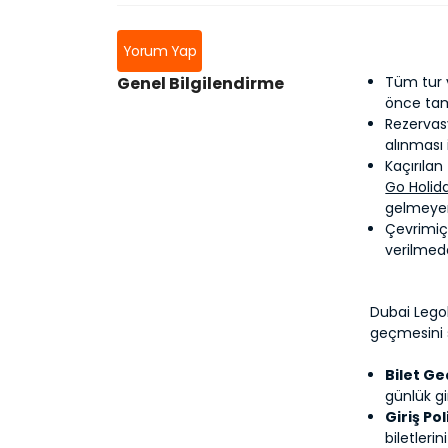
Yorum Yap
Genel Bilgilendirme
Tüm tur 
önce ta
Rezervas
alınması 
Kaçırılan
Go Holid
gelmeyen
Çevrimiç
verilmede
Dubai Lego
geçmesini 
Bilet Geç
günlük gir
Giriş Pol
biletlerin