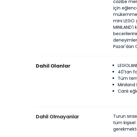
cazibe merk
için eğlenc
mükemmeldi
mini LEGO ş
MINILAND'i 
becerilerini
deneyimler a
Pazar'dan C
Dahil Olanlar
LEGOLAND
40'tan fa
Tüm tema
Miniland 
Canlı eğl
Dahil Olmayanlar
Turun sıras
tüm kişisel
gerekmekte