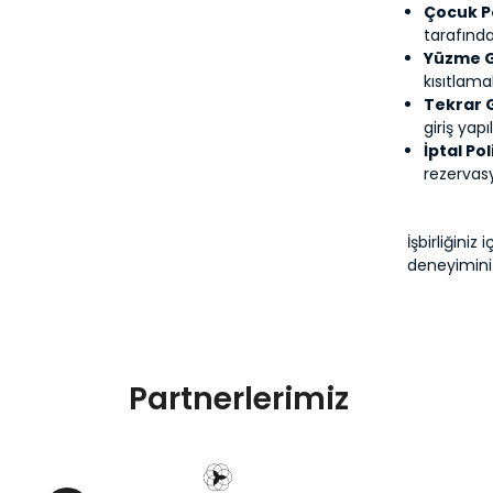
Çocuk Po
tarafında
Yüzme G
kısıtlamal
Tekrar G
giriş yapıl
İptal Pol
rezervasy
İşbirliğini
deneyiminiz
Partnerlerimiz