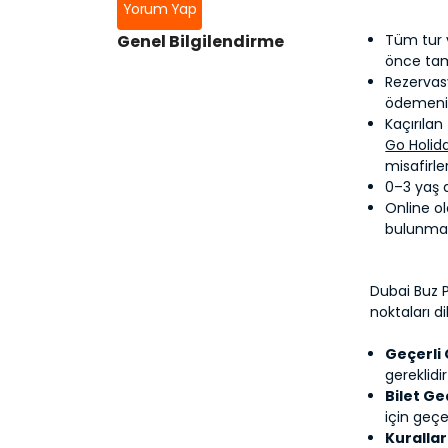
Yorum Yap
Genel Bilgilendirme
Tüm tur 
önce ta
Rezervasy
ödemenin
Kaçırılan
Go Holid
misafirl
0–3 yaş a
Online ol
bulunmaks
Dubai Buz P
noktaları di
Geçerli 
gereklidir
Bilet Geç
için geçer
Kurallar