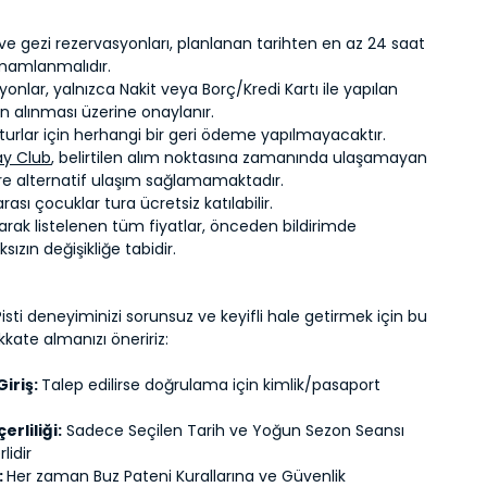
ve gezi rezervasyonları, planlanan tarihten en az 24 saat
mamlanmalıdır.
onlar, yalnızca Nakit veya Borç/Kredi Kartı ile yapılan
 alınması üzerine onaylanır.
 turlar için herhangi bir geri ödeme yapılmayacaktır.
ay Club
, belirtilen alım noktasına zamanında ulaşamayan
ere alternatif ulaşım sağlamamaktadır.
rası çocuklar tura ücretsiz katılabilir.
arak listelenen tüm fiyatlar, önceden bildirimde
ızın değişikliğe tabidir.
isti deneyiminizi sorunsuz ve keyifli hale getirmek için bu
kkate almanızı öneririz:
Giriş:
Talep edilirse doğrulama için kimlik/pasaport
erliliği:
Sadece Seçilen Tarih ve Yoğun Sezon Seansı
lidir
:
Her zaman Buz Pateni Kurallarına ve Güvenlik