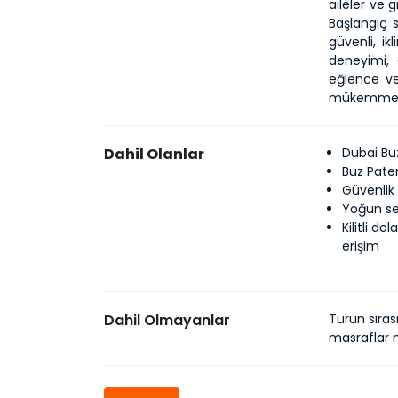
aileler ve g
Başlangıç s
güvenli, i
deneyimi, 
eğlence ve
mükemmeld
Dahil Olanlar
Dubai Buz
Buz Pate
Güvenlik
Yoğun se
Kilitli d
erişim
Dahil Olmayanlar
Turun sıras
masraflar m