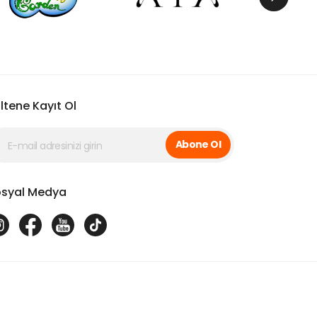
ltene Kayıt Ol
Abone Ol
syal Medya