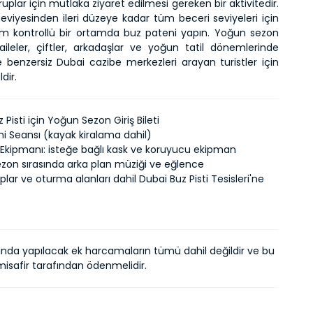
ruplar için mutlaka ziyaret edilmesi gereken bir aktivitedir. 
eviyesinden ileri düzeye kadar tüm beceri seviyeleri için 
klim kontrollü bir ortamda buz pateni yapın. Yoğun sezon 
aileler, çiftler, arkadaşlar ve yoğun tatil dönemlerinde 
 benzersiz Dubai cazibe merkezleri arayan turistler için 
ir.
 Pisti için Yoğun Sezon Giriş Bileti
ni Seansı (kayak kiralama dahil)
 Ekipmanı: isteğe bağlı kask ve koruyucu ekipman
zon sırasında arka plan müziği ve eğlence
olaplar ve oturma alanları dahil Dubai Buz Pisti Tesisleri'ne
ında yapılacak ek harcamaların tümü dahil değildir ve bu
isafir tarafından ödenmelidir.