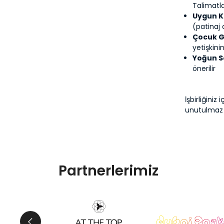
Talimatla
Uygun Kı
(patinaj 
Çocuk G
yetişkini
Yoğun S
önerilir
İşbirliğiniz
unutulmaz 
Partnerlerimiz