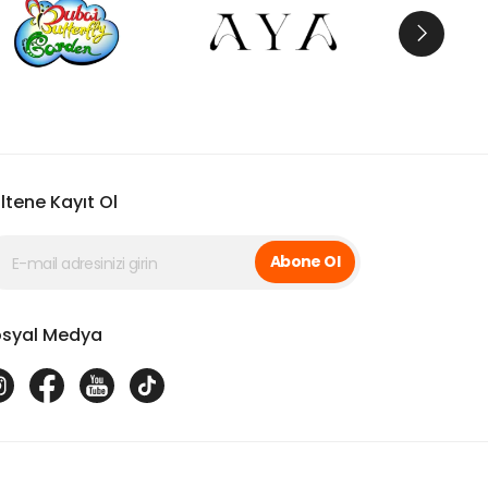
ltene Kayıt Ol
Abone Ol
syal Medya