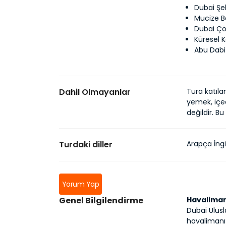
Dubai Şe
Mucize B
Dubai Çöl
Küresel 
Abu Dabi
Dahil Olmayanlar
Tura katıla
yemek, içec
değildir. Bu
Turdaki diller
Arapça İng
Yorum Yap
Genel Bilgilendirme
Havaliman
Dubai Ulusl
havalimanı 