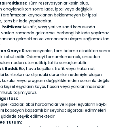
tal Politikası:
Tüm rezervasyonlar kesin olup,
 onaylandıktan sonra iade, iptal veya değişiklik
 Tarafımızdan kaynaklanan beklenmeyen bir iptal
 tam bir iade yapılacaktır.
Politikası:
Misafir, varış yeri ve saati konusunda
varılan zamanda gelmezse, herhangi bir iade yapılmaz.
amanında gelmekten ve zamanında ulaşımı sağlamaktan
.
yon Onayı:
Rezervasyonlar, tam ödeme alındıktan sonra
rak kabul edilir. Ödemeyi tamamlamamak, önceden
bulunmadan otomatik iptal ile sonuçlanabilir.
uk Reddi:
Biz, hava koşulları, trafik veya hükümet
ibi kontrolümüz dışındaki durumlar nedeniyle oluşan
 kazalar veya program değişikliklerinden sorumlu değiliz.
da kişisel eşyaların kaybı, hasarı veya yaralanmasından
mluluk taşımıyoruz.
igortası:
kişisel kazalar, tıbbi harcamalar ve kişisel eşyaların kaybı
nı kapsayan kapsamlı bir seyahat sigortası edinmeleri
iddetle teşvik edilmektedir.
 ve Tutum: