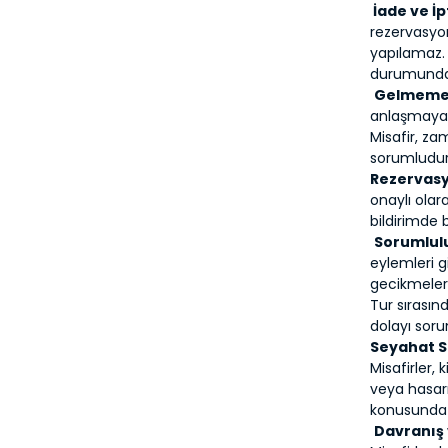
İade ve İp
rezervasyon
yapılamaz.
durumunda,
Gelmeme 
anlaşmaya 
Misafir, z
sorumludur
Rezervas
onaylı ola
bildirimde 
Sorumlul
eylemleri g
gecikmeler,
Tur sırasın
dolayı soru
Seyahat S
Misafirler, 
veya hasarı
konusunda ş
Davranış