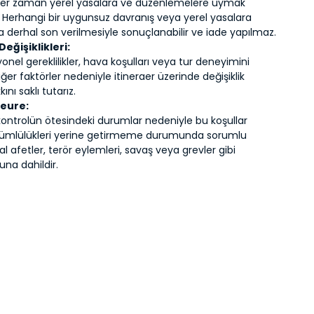
, her zaman yerel yasalara ve düzenlemelere uymak
 Herhangi bir uygunsuz davranış veya yerel yasalara
tura derhal son verilmesiyle sonuçlanabilir ve iade yapılmaz.
Değişiklikleri:
yonel gereklilikler, hava koşulları veya tur deneyimini
iğer faktörler nedeniyle itineraer üzerinde değişiklik
nı saklı tutarız.
jeure:
kontrolün ötesindeki durumlar nedeniyle bu koşullar
kümlülükleri yerine getirmeme durumunda sorumlu
al afetler, terör eylemleri, savaş veya grevler gibi
na dahildir.