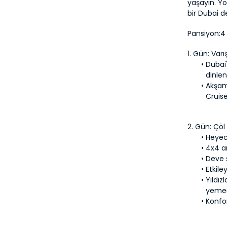
yaşayın. Yo
bir Dubai 
Pansiyon:
4 
1. Gün: Varı
Dubai'
dinlen
Akşam
Cruis
2. Gün: Çöl
Heyeca
4x4 a
Deve 
Etkile
Yıldız
yemeği
Konfor