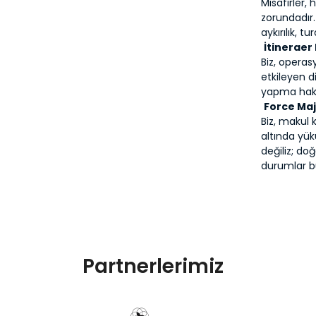
Misafirler
zorundadır.
aykırılık, 
İtineraer 
Biz, operas
etkileyen d
yapma hakkı
Force Ma
Biz, makul 
altında yü
değiliz; doğ
durumlar bu
Partnerlerimiz