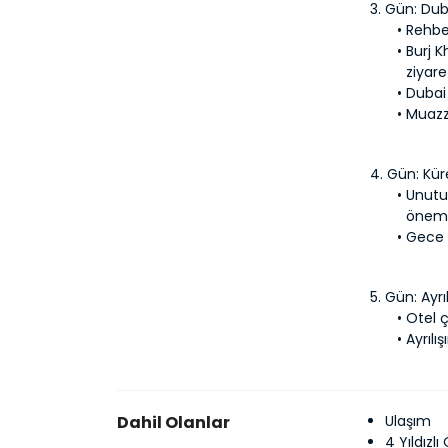
3. Gün: Du
Rehber
Burj K
ziyare
Dubai 
Muazz
4. Gün: Kür
Unutu
önemli
Gece K
5. Gün: Ayrıl
Otel çı
Ayrılı
Dahil Olanlar
Ulaşım
4 Yıldızl