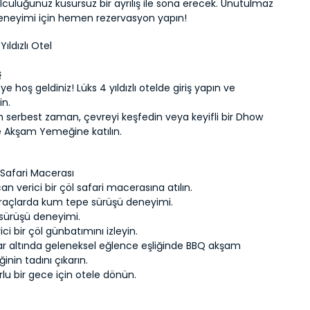
lculuğunuz kusursuz bir ayrılış ile sona erecek. Unutulmaz 
deneyimi için hemen rezervasyon yapın!
Yıldızlı Otel
ş
ye hoş geldiniz! Lüks 4 yıldızlı otelde giriş yapın ve 
in.
 serbest zaman, çevreyi keşfedin veya keyifli bir Dhow 
e Akşam Yemeğine katılın.
 Safari Macerası
n verici bir çöl safari macerasına atılın.
raçlarda kum tepe sürüşü deneyimi.
sürüşü deneyimi.
yici bir çöl günbatımını izleyin.
lar altında geleneksel eğlence eşliğinde BBQ akşam 
nin tadını çıkarın.
lu bir gece için otele dönün.