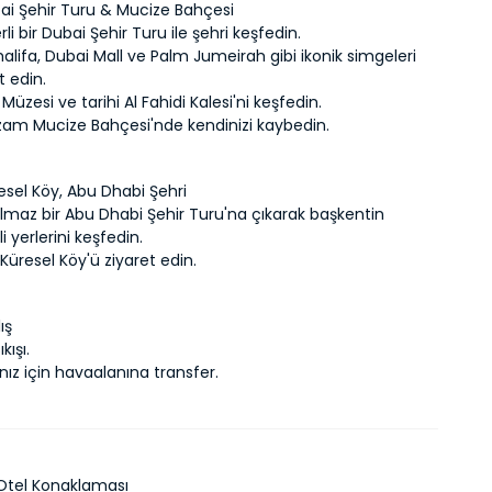
bai Şehir Turu & Mucize Bahçesi
li bir Dubai Şehir Turu ile şehri keşfedin.
halifa, Dubai Mall ve Palm Jumeirah gibi ikonik simgeleri 
t edin.
Müzesi ve tarihi Al Fahidi Kalesi'ni keşfedin.
am Mucize Bahçesi'nde kendinizi kaybedin.
esel Köy, Abu Dhabi Şehri
lmaz bir Abu Dhabi Şehir Turu'na çıkarak başkentin 
 yerlerini keşfedin.
üresel Köy'ü ziyaret edin.
ış
kışı.
şınız için havaalanına transfer.
ı Otel Konaklaması