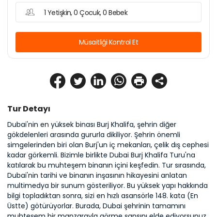
1 Yetişkin, 0 Çocuk, 0 Bebek
Müsaitliği Kontrol Et
Tur Detayı
Dubai'nin en yüksek binası Burj Khalifa, şehrin diğer 
gökdelenleri arasında gururla dikiliyor. Şehrin önemli 
simgelerinden biri olan Burj'un iç mekanları, çelik dış cephesi 
kadar görkemli. Bizimle birlikte Dubai Burj Khalifa Turu'na 
katılarak bu muhteşem binanın içini keşfedin. Tur sırasında, 
Dubai'nin tarihi ve binanın inşasının hikayesini anlatan 
multimedya bir sunum gösteriliyor. Bu yüksek yapı hakkında 
bilgi topladıktan sonra, sizi en hızlı asansörle 148. kata (En 
Üstte) götürüyorlar. Burada, Dubai şehrinin tamamını 
muhteşem bir manzarayla görme şansını elde ediyorsunuz.