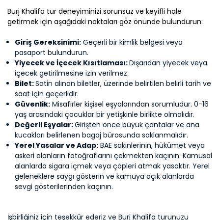
Burj Khalifa tur deneyiminizi sorunsuz ve keyifli hale
getirmek için aşağıdaki noktaları göz önünde bulundurun:
Giriş Gereksinimi:
Geçerli bir kimlik belgesi veya
pasaport bulundurun.
Yiyecek ve İçecek Kısıtlaması:
Dışarıdan yiyecek veya
içecek getirilmesine izin verilmez.
Bilet:
Satin alınan biletler, üzerinde belirtilen belirli tarih ve
saat için geçerlidir.
Güvenlik:
Misafirler kişisel eşyalarından sorumludur. 0-16
yaş arasındaki çocuklar bir yetişkinle birlikte olmalıdır.
Değerli Eşyalar:
Girişten önce büyük çantalar ve ana
kucakları belirlenen bagaj bürosunda saklanmalıdır.
Yerel Yasalar ve Adap:
BAE sakinlerinin, hükümet veya
askeri alanların fotoğraflarını çekmekten kaçının. Kamusal
alanlarda sigara içmek veya çöpleri atmak yasaktır. Yerel
geleneklere saygı gösterin ve kamuya açık alanlarda
sevgi gösterilerinden kaçının.
İşbirliğiniz için teşekkür ederiz ve Burj Khalifa turunuzu