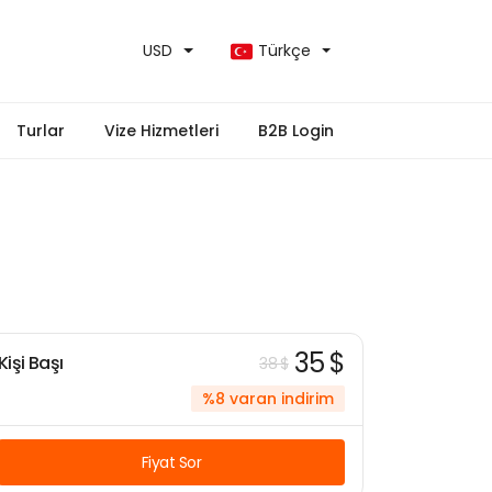
USD
Türkçe
Turlar
Vize Hizmetleri
B2B Login
35 $
Kişi Başı
38 $
%8 varan indirim
Fiyat Sor