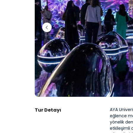
Tur Detayı
AYA Univers
eğlence mek
yönelik de
etkileşimli 