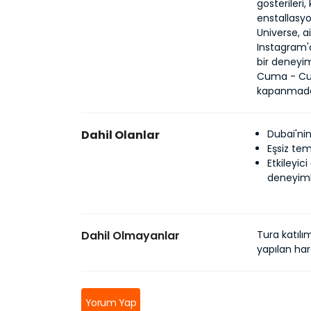
gösterileri,
enstallasyo
Universe, ai
Instagram'
bir deneyim
Cuma - Cuma
kapanmada
Dahil Olanlar
Dubai'nin
Eşsiz tem
Etkileyici
deneyim
Dahil Olmayanlar
Tura katılı
yapılan har
Yorum Yap