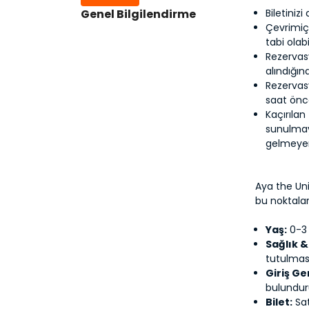
Genel Bilgilendirme
Biletiniz
Çevrimiçi
tabi olabil
Rezervas
alındığın
Rezervasy
saat önc
Kaçırılan
sunulmay
gelmeyen
Aya the Uni
bu noktalar
Yaş:
0-3 
Sağlık &
tutulmas
Giriş Ge
bulunduru
Bilet:
Sat