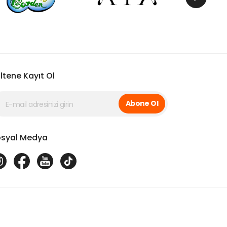
ltene Kayıt Ol
Abone Ol
syal Medya