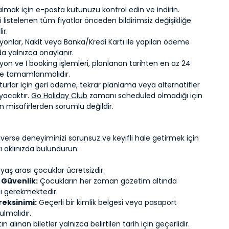
i almak için e-posta kutunuzu kontrol edin ve indirin.
 listelenen tüm fiyatlar önceden bildirimsiz değişikliğe
ir.
yonlar, Nakit veya Banka/Kredi Kartı ile yapılan ödeme
da yalnızca onaylanır.
on ve İ booking işlemleri, planlanan tarihten en az 24
e tamamlanmalıdır.
 turlar için geri ödeme, tekrar planlama veya alternatifler
acaktır.
Go Holiday Club
zamanı scheduled olmadığı için
 misafirlerden sorumlu değildir.
verse deneyiminizi sorunsuz ve keyifli hale getirmek için
ı aklınızda bulundurun:
yaş arası çocuklar ücretsizdir.
 Güvenlik:
Çocukların her zaman gözetim altında
ı gerekmektedir.
reksinimi:
Geçerli bir kimlik belgesi veya pasaport
lmalıdır.
ın alınan biletler yalnızca belirtilen tarih için geçerlidir.