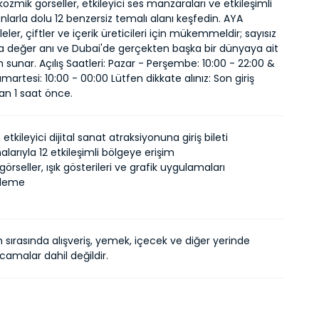
 kozmik görseller, etkileyici ses manzaraları ve etkileşimli 
nlarla dolu 12 benzersiz temalı alanı keşfedin. AYA 
leler, çiftler ve içerik üreticileri için mükemmeldir; sayısız 
a değer anı ve Dubai'de gerçekten başka bir dünyaya ait 
 sunar. Açılış Saatleri: Pazar - Perşembe: 10:00 - 22:00 & 
rtesi: 10:00 - 00:00 Lütfen dikkate alınız: Son giriş 
n 1 saat önce.
 etkileyici dijital sanat atraksiyonuna giriş bileti
alarıyla 12 etkileşimli bölgeye erişim
 görseller, ışık gösterileri ve grafik uygulamaları
leme
m sırasında alışveriş, yemek, içecek ve diğer yerinde
camalar dahil değildir.