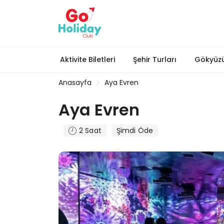
Aktivite Biletleri
Şehir Turları
Gökyüzü
Anasayfa
Aya Evren
Aya Evren
2 Saat
Şimdi Öde