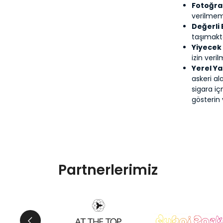
Fotoğra
verilmem
Değerli 
taşımakt
Yiyecek 
izin veri
Yerel Ya
askeri a
sigara iç
gösterin 
Partnerlerimiz