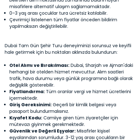
belirtilen alım noktasında zamanında bulunmayan
misafirlere alternatif ulaşım sağlamamaktadır.
0–3 yaş arası çocuklar tura ücretsiz katılabilir.
Çevrimiçi listelenen tüm fiyatlar önceden bildirim
yapılmaksızın değiştirilebilir.
Dubai Tam Gün Şehir Turu deneyiminizi sorunsuz ve keyifli
hale getirmek için bu noktaları aklınızda bulundurun:
Otel Alımı ve Bırakılması:
Dubai, Sharjah ve Ajman'daki
herhangi bir otelden hizmet mevcuttur. Alım saatleri
trafik, hava durumu veya günlük programına bağlı olarak
değişiklik gösterebilir.
Fiyatlandırma:
Tüm oranlar vergi ve hizmet ücretlerini
içermektedir.
Giriş Gereksinimi:
Geçerli bir kimlik belgesi veya
pasaport bulundurmalısınız.
Kıyafet Kodu:
Camiiye giren tüm ziyaretçiler için
mütevazı giyinmek gerekmektedir.
Güvenlik ve Değerli Eşyalar:
Misafirler kişisel
eşyalarından sorumludur. 3-12 yaş arası çocukların bir