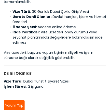
tamamlanabilir.
Vize Türü:
 30 Günlük Dubai Çoklu Giriş Vizesi
Ücrete Dahil Olanlar:
 Devlet 
harçları, işlem ve hizmet 
ücretleri
Ödeme Şekli:
 Sadece online ödeme
İade Politikası:
 Vize ücretleri, onay durumu veya 
seyahat planlarındaki değişikliklere bakılmaksızın iade 
edilmez
Vize ücretleri, başvuru yapan kişinin milliyeti ve işlem 
süresine bağlı olarak değişiklik gösterebilir.
Dahil Olanlar
Vize Türü:
Dubai Turist / Ziyaret Vizesi
İşlem Süresi:
2 iş günü
Yorum Yap