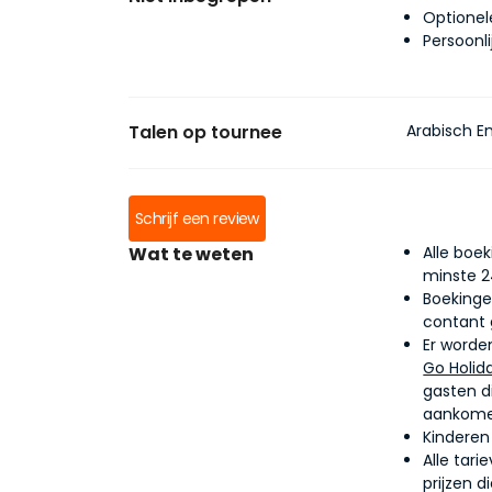
Optionele
Persoonli
Talen op tournee
Arabisch E
Schrijf een review
Wat te weten
Alle boe
minste 2
Boekinge
contant 
Er worde
Go Holid
gasten d
aankome
Kinderen
Alle tari
prijzen 