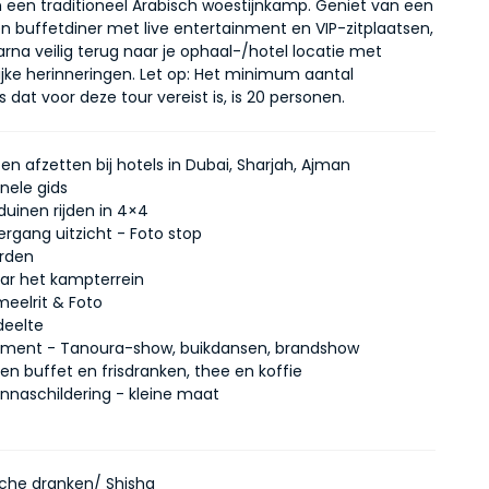
n een traditioneel Arabisch woestijnkamp. Geniet van een 
en buffetdiner met live entertainment en VIP-zitplaatsen, 
rna veilig terug naar je ophaal-/hotel locatie met 
jke herinneringen. Let op: Het minimum aantal 
dat voor deze tour vereist is, is 20 personen.
en afzetten bij hotels in Dubai, Sharjah, Ajman
nele gids
duinen rijden in 4×4
rgang uitzicht - Foto stop
rden
aar het kampterrein
meelrit & Foto
deelte
nment - Tanoura-show, buikdansen, brandshow
en buffet en frisdranken, thee en koffie
ennaschildering - kleine maat
sche dranken/ Shisha