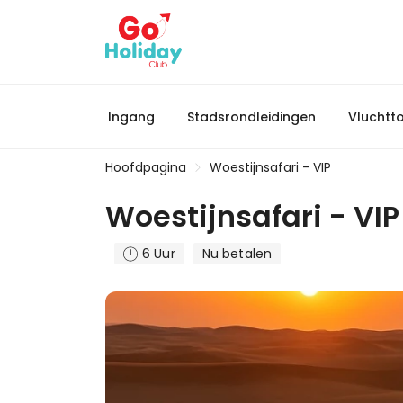
Ingang
Stadsrondleidingen
Vluchtt
Hoofdpagina
Woestijnsafari - VIP
Woestijnsafari - VIP
6 Uur
Nu betalen