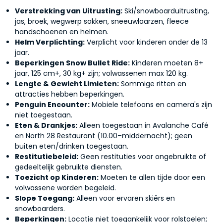
Verstrekking van Uitrusting:
Ski/snowboarduitrusting,
jas, broek, wegwerp sokken, sneeuwlaarzen, fleece
handschoenen en helmen.
Helm Verplichting:
Verplicht voor kinderen onder de 13
jaar.
Beperkingen Snow Bullet Ride:
Kinderen moeten 8+
jaar, 125 cm+, 30 kg+ zijn; volwassenen max 120 kg.
Lengte & Gewicht Limieten:
Sommige ritten en
attracties hebben beperkingen.
Penguin Encounter:
Mobiele telefoons en camera's zijn
niet toegestaan.
Eten & Drankjes:
Alleen toegestaan in Avalanche Café
en North 28 Restaurant (10.00–middernacht); geen
buiten eten/drinken toegestaan.
Restitutiebeleid:
Geen restituties voor ongebruikte of
gedeeltelijk gebruikte diensten.
Toezicht op Kinderen:
Moeten te allen tijde door een
volwassene worden begeleid.
Slope Toegang:
Alleen voor ervaren skiërs en
snowboarders.
Beperkingen:
Locatie niet toegankelijk voor rolstoelen;