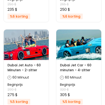
250 $
265 $
235 $
250 $
%6 korting
%6 korting
Dubai Jet Auto - 60
Dubai Jet Car - 60
Minuten - 2-zitter
minuten - 4-zitter
60 Minuut
60 Minuut
Beginprijs
Beginprijs
290 $
320 $
275 $
305 $
%5 korting
%5 korting