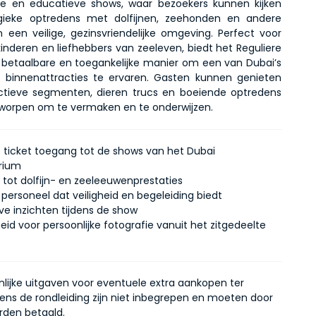
ke en educatieve shows, waar bezoekers kunnen kijken 
gieke optredens met dolfijnen, zeehonden en andere 
n een veilige, gezinsvriendelijke omgeving. Perfect voor 
inderen en liefhebbers van zeeleven, biedt het Reguliere 
 betaalbare en toegankelijke manier om een van Dubai’s 
e binnenattracties te ervaren. Gasten kunnen genieten 
ctieve segmenten, dieren trucs en boeiende optredens 
ntworpen om te vermaken en te onderwijzen.
e ticket toegang tot de shows van het Dubai
rium
tot dolfijn- en zeeleeuwenprestaties
 personeel dat veiligheid en begeleiding biedt
ve inzichten tijdens de show
eid voor persoonlijke fotografie vanuit het zitgedeelte
onlijke uitgaven voor eventuele extra aankopen ter
dens de rondleiding zijn niet inbegrepen en moeten door
rden betaald.