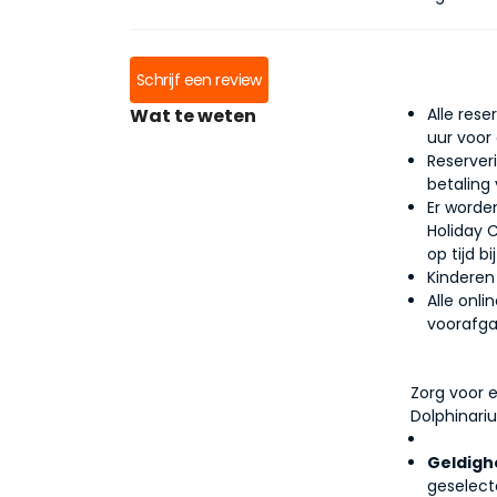
Schrijf een review
Wat te weten
Alle res
uur voor
Reserver
betaling 
Er worde
Holiday 
op tijd 
Kinderen
Alle onli
voorafga
Zorg voor e
Dolphinari
Geldighe
geselect