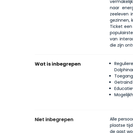
vermakelij
naar ener
zeeleven i
gezinnen, k
Ticket een
populairst
van intera
die zijn o
Wat is inbegrepen
Regulier
Dolphina
Toegang 
Getraind
Educatie
Mogelijkh
Niet inbegrepen
Alle perso
plaatse tij
de gast wo