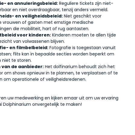
ie- en annuleringsbeleid:
Reguliere tickets zijn niet-
erbaar en niet overdraagbaar, tenzij anders vermeld.
eids- en veiligheidsbeleid:
Niet geschikt voor
 vrouwen of gasten met ernstige medische
ngen die mobiliteit, hart of rug aantasten.
tbeleid voor kinderen:
Kinderen moeten te allen tijde
ezicht van volwassenen blijven.
ie- en filmbelbeleid:
Fotografie is toegestaan vanuit
aatsen; flits kan in bepaalde secties worden beperkt om
 niet te storen.
 van de aanbieder:
Het dolfinarium behoudt zich het
or om shows opnieuw in te plannen, te verplaatsen of te
n om operationele of veiligheidsredenen.
ren uw medewerking en kijken ernaar uit om uw ervaring
ai Dolphinarium onvergetelijk te maken!