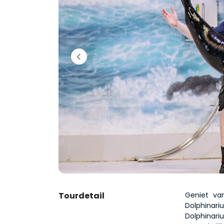
Tourdetail
Geniet va
Dolphinar
Dolphina