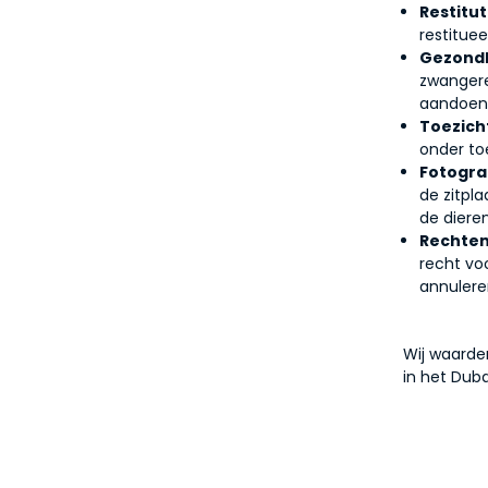
Restitut
restitue
Gezondh
zwangere
aandoeni
Toezich
onder to
Fotograf
de zitpl
de dieren
Rechten
recht vo
annulere
Wij waarde
in het Dub