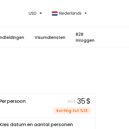
USD
Nederlands
B2B
ndleidingen
Visumdiensten
Inloggen
35 $
Per persoon
40 $
korting tot %13
Kies datum en aantal personen