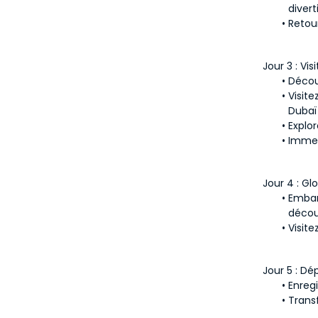
divert
Retour
Jour 3 : Vi
Découv
Visit
Dubaï
Explor
Immer
Jour 4 : Glo
Embarq
découv
Visite
Jour 5 : Dé
Enregi
Transf