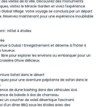
t des visites de la ville. Découvrez des monuments 
es, visitez le Miracle Garden et vivez l'expérience 
 Global Village. Votre voyage se conclura par un départ 
. Réservez maintenant pour une expérience inoubliable 
nt : 
Hôtel 4 étoiles
ivée
enue à Dubaï ! Enregistrement et détente à l'hôtel 4 
s luxueux.
 libre pour explorer les environs ou embarquer pour un 
croisière Dhow délicieux.
enture Safari dans le désert
quez pour une aventure palpitante de safari dans le 
.
ience de dune bashing dans des véhicules 4x4.
ience de balade à dos de chameau.
ez un coucher de soleil désertique fascinant.
ez d'un dîner BBQ sous les étoiles avec des 