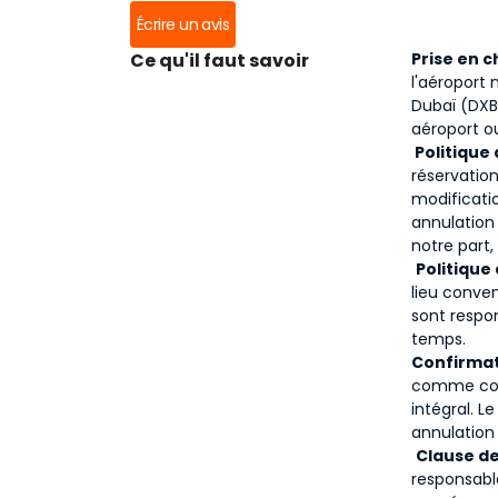
Écrire un avis
Ce qu'il faut savoir
Prise en c
l'aéroport 
Dubaï (DXB
aéroport ou
Politique
réservatio
modificatio
annulation
notre part
Politique
lieu conve
sont respon
temps.
Confirmat
comme con
intégral. 
annulation
Clause de
responsabl