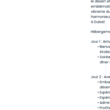
le désert e
emblématiqu
vibrante du
harmonieux
à Dubaï!
Hébergeme
Jour 1 : Arr
Bienv
étoile
Soirée
dîner 
Jour 2 : Av
Embar
désert
Expér
Expér
Admir
Profit