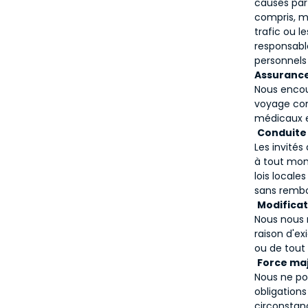
causés par
compris, ma
trafic ou 
responsabl
personnels
Assurance
Nous encou
voyage com
médicaux e
Conduite
Les invités
à tout mom
lois locale
sans remb
Modificati
Nous nous r
raison d'e
ou de tout
Force maj
Nous ne po
obligations
circonstan