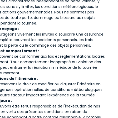
 des circonstances indépendantes de notre volonté, y
is sans s'y limiter, les conditions météorologiques, le
les actions gouvernementales. Nous ne sommes pas
es de toute perte, dommage ou blessure aux objets
 pendant la tournée.
 voyage :
rageons vivement les invités à souscrire une assurance
plète couvrant les accidents personnels, les frais
t la perte ou le dommage des objets personnels.
 et comportement :
 doivent se conformer aux lois et réglementations locales
ent. Tout comportement inapproprié ou violation des
s peut entraîner la résiliation immédiate de la tournée
oursement.
ons de l'itinéraire :
éservons le droit de modifier ou d'ajuster l'itinéraire en
xigences opérationnelles, de conditions météorologiques
 autre facteur impactant l'expérience de la tournée.
eure :
uvons être tenus responsables de l'inexécution de nos
 en vertu des présentes conditions en raison de
ces échappant à notre contrôle raisonnable, y compris,