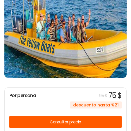
75 $
Por persona
95 $
descuento hasta %21
Consultar precio