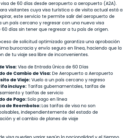
visa de 60 días desde aeropuerto a aeropuerto (A2A). 
ra visitantes cuya visa turística o de visita actual está a 
pirar, este servicio te permite salir del aeropuerto de 
a un país cercano y regresar con una nueva visa 
e 60 días sin tener que regresar a tu país de origen.
oceso de solicitud optimizado garantiza una aprobación 
ima burocracia y envío seguro en línea, haciendo que la 
ón de tu viaje sea libre de inconvenientes.
de Visa:
 Visa de Entrada Única de 60 Días
o de Cambio de Visa:
 De Aeropuerto a Aeropuerto
sito de Viaje:
 Vuelo a un país cercano y regreso
rifa incluye:
 Tarifas gubernamentales, tarifas de 
samiento y tarifas de servicio
o de Pago: 
Solo pago en línea
ica de Reembolso: 
Las tarifas de visa no son 
olsables, independientemente del estado de 
ación y el cambio de planes de viaje
 de visa pueden variar según la nacionalidad y el tiempo 