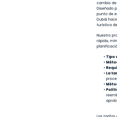
cambio de 
Diseñado pa
punto de ex
Dubái haci
turística d
Nuestro pr
rápida, mín
planificaci
Tipo 
Métod
Requi
La ta
proce
Métod
Polít
reemb
aprob
Las tarifas