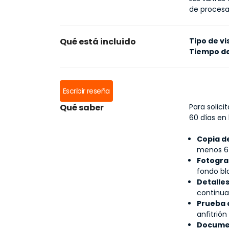
de proces
Qué está incluido
Tipo de vi
Tiempo d
Escribir reseña
Qué saber
Para solic
60 días en 
Copia d
menos 6 
Fotogra
fondo bl
Detalles
continua
Prueba 
anfitrión
Document