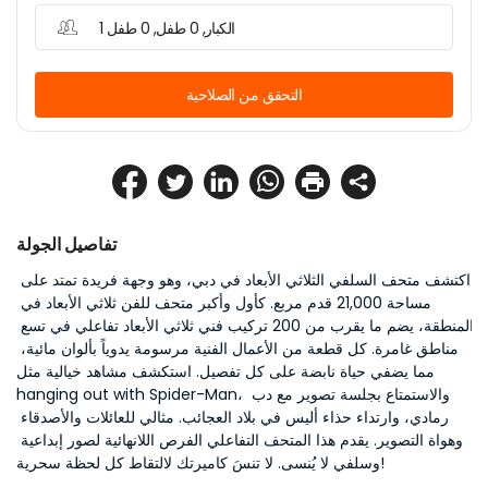
1 الكبار, 0 طفل, 0 طفل
التحقق من الصلاحية
تفاصيل الجولة
اكتشف متحف السلفي الثلاثي الأبعاد في دبي، وهو وجهة فريدة تمتد على 
مساحة 21,000 قدم مربع. كأول وأكبر متحف للفن ثلاثي الأبعاد في 
المنطقة، يضم ما يقرب من 200 تركيب فني ثلاثي الأبعاد تفاعلي في تسع 
مناطق غامرة. كل قطعة من الأعمال الفنية مرسومة يدوياً بألوان مائية، 
مما يضفي حياة نابضة على كل تفصيل. استكشف مشاهد خيالية مثل 
hanging out with Spider-Man، والاستمتاع بجلسة تصوير مع دب 
رمادي، وارتداء حذاء أليس في بلاد العجائب. مثالي للعائلات والأصدقاء 
وهواة التصوير. يقدم هذا المتحف التفاعلي الفرص اللانهائية لصور إبداعية 
وسلفي لا يُنسى. لا تنسَ كاميرتك لالتقاط كل لحظة سحرية!