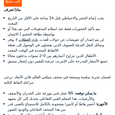
اكتب تعليقًا
ماذا تعرف
يجب إتمام الحجز والاحتياطي قبل 24 ساعة على الأقل من التاريخ
المحدد.
يتم تأكيد الحجوزات فقط عند استلام المدفوعات التي تتم نقدًا أو
بواسطة بطاقة الخصم / الائتمان.
لن يتم إصدار أي تعويضات عن جولات فُقدت.
نادي العطلات
لا يوفر
وسائل النقل البديلة للضيوف الذين يفشلون في الوصول إلى نقطة
الالتقاط المحددة في الوقت المحدد.
الأطفال الذين تتراوح أعمارهم بين 0-2 سنوات يدخلون مجانًا.
جميع الأسعار المدرجة على الإنترنت عرضة للتغيير دون إشعار مسبق.
لضمان تجربة سلسة وممتعة في متحف سيلفي العالم ثلاثي الأبعاد، يرجى
مراعاة النقاط التالية:
ما يمكن توقعه:
185 عمل فني موزعة على الجدران والأسقف
والأرضيات، هذا المعلم الفني التفاعلي يجذبك إلى كل مشهد.
الأجهزة:
أحضر هاتفًا أو كاميرا مشحونة بالكامل للاستمتاع بأقصى قدر
من هذا المتحف التفاعلي والودود للصور.
الملابس:
ارتدِ ملابس مريحة تسمح لك بأداء جميع الحركات بحرية