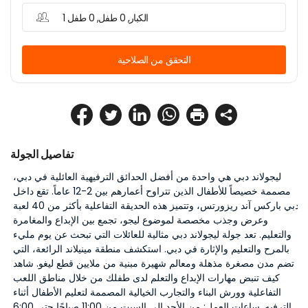
1 الكبار, 0 طفل, 0 طفل
التحقق من الصلاحية
تفاصيل الجولة
ليجولاند دبي هي واحدة من أفضل الحدائق الترفيهية العائلية في دبي، 
مصممة خصيصاً للأطفال الذين تتراوح أعمارهم بين 2-12 عاماً. تقع داخل 
دبي باركس آند ريزورتس، وتتميز هذه الحديقة التفاعلية بأكثر من 40 لعبة 
وعرض وجذب مخصصة لموضوع ليجو، تجمع بين الإبداع والمغامرة 
والتعليم. تعد جولة ليجولاند دبي مثالية للعائلات التي تبحث عن يوم مليء 
بالمرح والتعليم والإثارة في دبي. استكشف منطقة مينيلاند الرائعة، التي 
تضم مدن مصغرة مذهلة ومعالم شهيرة مبنية من ملايين قطع ليغو. شاهد 
كيف تنبض مهارات الإبداع والتعلم لدى طفلك من خلال مناطق اللعب 
التفاعلية وورش البناء والتجارب الخيالية المصممة لتعليم الأطفال أثناء 
الترفيه. ساعات العمل: من الأحد إلى السبت من 11:00 صباحًا حتى 6:00 