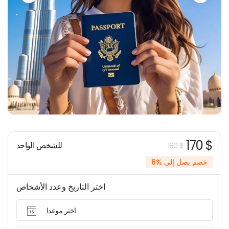
170 $
للشخص الواحد
180 $
خصم يصل إلى %6
اختر التاريخ وعدد الأشخاص
اختر موعدا