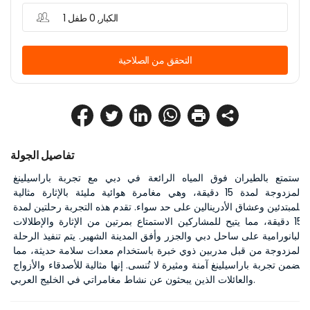
1 الكبار, 0 طفل
التحقق من الصلاحية
تفاصيل الجولة
استمتع بالطيران فوق المياه الرائعة في دبي مع تجربة باراسيلينغ 
المزدوجة لمدة 15 دقيقة، وهي مغامرة هوائية مليئة بالإثارة مثالية 
للمبتدئين وعشاق الأدرينالين على حد سواء. تقدم هذه التجربة رحلتين لمدة 
15 دقيقة، مما يتيح للمشاركين الاستمتاع بمرتين من الإثارة والإطلالات 
البانورامية على ساحل دبي والجزر وأفق المدينة الشهير. يتم تنفيذ الرحلة 
المزدوجة من قبل مدربين ذوي خبرة باستخدام معدات سلامة حديثة، مما 
يضمن تجربة باراسيلينغ آمنة ومثيرة لا تُنسى. إنها مثالية للأصدقاء والأزواج 
والعائلات الذين يبحثون عن نشاط مغامراتي في الخليج العربي.