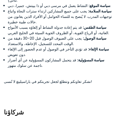
ثنائي).
النشاط يعمل في مرسى دبي أو ذا بييتش، جميرا، دبي.
سياسة الموقع:
سياسة السلامة:
يجب على جميع المشاركين ارتداء سترات النجاة واتباع
توجيهات المدرب. لا يُنصح به للنساء الحوامل أو الأفراد الذين يعانون من
حالات طبية خطيرة.
سياسة الطقس:
قد يتم إعادة جدولة النشاط أو إلغاؤه بسبب الأمواج
العاتية، أو الرياح القوية، أو الظروف الجوية السيئة في الخليج العربي.
سياسة الوصول:
يجب على الضيوف الوصول قبل 20–30 دقيقة من
الوقت المحدد للتسجيل، الإحاطة، والاستعداد.
سياسة الإلغاء:
قد تؤدي التأخر في الوصول أو عدم الحضور إلى الإلغاء
دون تعويض.
سياسة المسؤولية:
قد يتحمل المشاركون المسؤولية عن أي أضرار
ناجمة عن سلوك متهور.
نشكر تعاونكم ونتطلع لجعل تجربتكم في باراسيلينغ لا تُنسى!
شركاؤنا