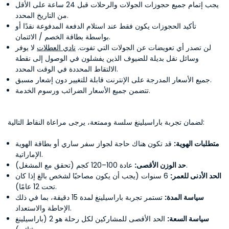
يجب إتمام جميع حجوزات الجولات والرحلات قبل 24 ساعة على الأقل
من التاريخ المحدد.
تأكيد الحجوزات يكون فقط عند استلام الدفعة المدفوعة نقدًا أو
بواسطة بطاقة الخصم / الائتمان.
لن تصدر أي تعويضات عن الجولات التي تفوت.
نادي العطلات
لا يوفر
وسائل نقل بديلة للضيوف الذين يفشلون في الوصول إلى نقطة
الالتقاط المحددة في الوقت المحدد.
جميع الأسعار المدرجة على الإنترنت قابلة للتغيير دون إشعار مسبق.
تتضمن جميع الأسعار الضرائب ورسوم الخدمة.
لضمان تجربة باراسيلينغ سلسة وممتعة، يرجى مراعاة النقاط التالية:
متطلبات الهوية:
قد تكون هناك حاجة لجواز سفر ساري أو بطاقة الهوية
الإماراتية.
عادة 100–120 كجم (تحقق مع المشغل).
حد الوزن الأقصى:
الحد الأدنى للعمر:
6 سنوات (يجب أن يكون مصاحبًا لشخص بالغ إذا كان
تحت 12 عامًا).
سياسة المدة:
تستمر تجربة باراسيلينغ لمدة 15 دقيقة، بما في ذلك
الإحاطة والاستعداد.
سياسة السعة:
الحد الأقصى للمشاركين لكل رحلة هو 2 (باراسيلينغ