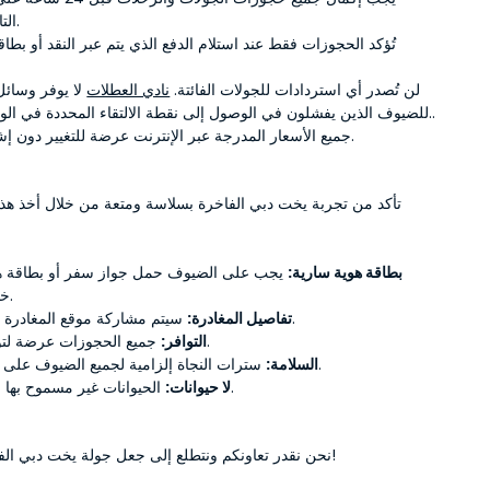
التاريخ المحدد.
تُؤكد الحجوزات فقط عند استلام الدفع الذي يتم عبر النقد أو بطا
لن تُصدر أي استردادات للجولات الفائتة.
نادي العطلات
لا يوفر وسائل
للضيوف الذين يفشلون في الوصول إلى نقطة الالتقاء المحددة في الوقت المحدد..
جميع الأسعار المدرجة عبر الإنترنت عرضة للتغيير دون إشعار مسبق.
تأكد من تجربة يخت دبي الفاخرة بسلاسة ومتعة من خلال أخذ هذه
بطاقة هوية سارية:
يجب على الضيوف حمل جواز سفر أو بطاقة ه
خلال النشاط.
سيتم مشاركة موقع المغادرة قبل رحلتك.
تفاصيل المغادرة:
جميع الحجوزات عرضة لتوافر اليخت.
التوافر:
سترات النجاة إلزامية لجميع الضيوف على متن اليخت.
السلامة:
الحيوانات غير مسموح بها على اليخت.
لا حيوانات:
نحن نقدر تعاونكم ونتطلع إلى جعل جولة يخت دبي الفاخرة لا تُنسى!