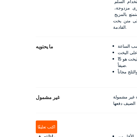
المبطنة في المقدمة، واستمتع بالشواء، أو اغمر في السباحة باستخدام السلم 
المريح. في الداخل، هناك ثلاث كابينات خاصة: واحدة رئيسية، وأخرى مزدوجة، 
وأخرى بسريرين، مما يضمن الراحة والخصوصية لجميع الضيوف. استمتع بالمزيج 
Xclusi في رحلتك 
القادمة.
ما يحتويه
سعة الضيوف: الحد الأقصى لعدد الضيوف المسموح بهم على متن اليخت هو 15
ضيفاً.
ة غير مشمولة
غير مشمول
اكتب تعليقًا
الرحلات قبل 24 ساعة على الأقل من
ماذا تعرف