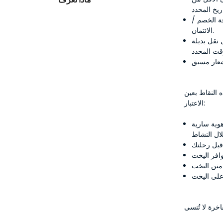
قة الخصم /
الائتمان.
 نقل بديلة
 النقاط بعين
الاعتبار:
وية سارية